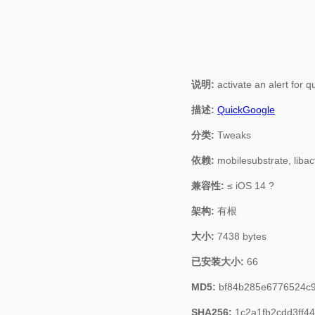
说明:
activate an alert for q
描述:
QuickGoogle
分类:
Tweaks
依赖:
mobilesubstrate, libac
兼容性:
≤ iOS 14 ?
架构:
有根
大小:
7438 bytes
已安装大小:
66
MD5:
bf84b285e6776524c
SHA256:
1c2a1fb2cdd3ff4