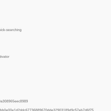
uick-searching
tivator
9a308965eec8989
4bb0e00e1d2ddc67736889670dde32903189d9c57eb7d6f75