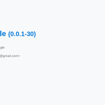
le
(0.0.1-30)
gle
o@gmail.com>