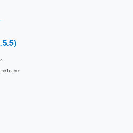
←
.5.5)
ro
gmail.com>