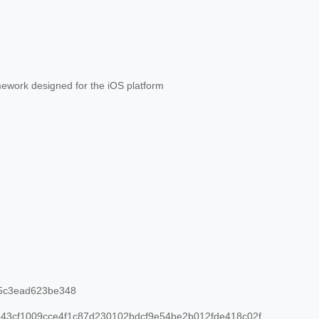
ework designed for the iOS platform
5c3ead623be348
43cf1009cce4f1c87d230102bdcf9e54be2b012fde418c02f