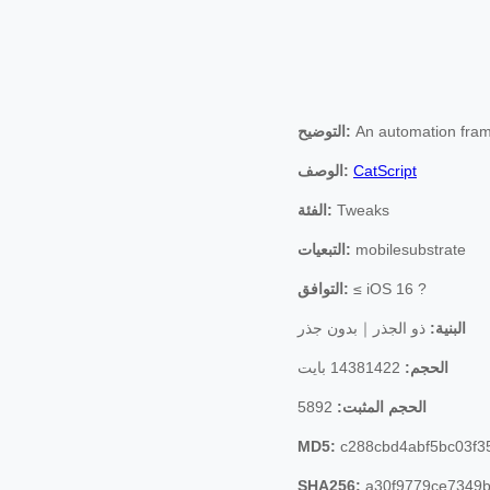
An automation fram
التوضيح:
CatScript
الوصف:
Tweaks
الفئة:
mobilesubstrate
التبعيات:
≤ iOS 16 ?
التوافق:
البنية:
ذو الجذر｜بدون جذر
الحجم:
14381422 بايت
الحجم المثبت:
5892
MD5:
c288cbd4abf5bc03f3
SHA256:
a30f9779ce7349b