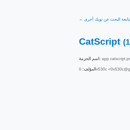
 متابعة البحث عن تويك أخرى
CatScript
(1
app.catscript.p
اسم الحزمة:
0x530c <0x530c@
المؤلف: