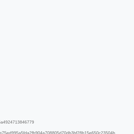
5a4924713846779
75ed995a5fda2fb904a708805d70db3bf28b15e650c23504b