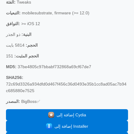
الفئة:
Tweaks
التبعيات:
mobilesubstrate, firmware (>= 12.0)
التوافق:
>= iOS 12
البنية:
ذو الجذر
الحجم:
5814 بايت
151
الحجم المثبت:
MD5:
37be4805c97bbabf732868a69cf67de7
SHA256:
72c69d3326a934dfd0d467f456c36d0493e35b1cc8ad05ac7b94
c685880e7525
المصدر:
BigBoss✅
إضافة إلى Cydia
إضافة إلى Installer