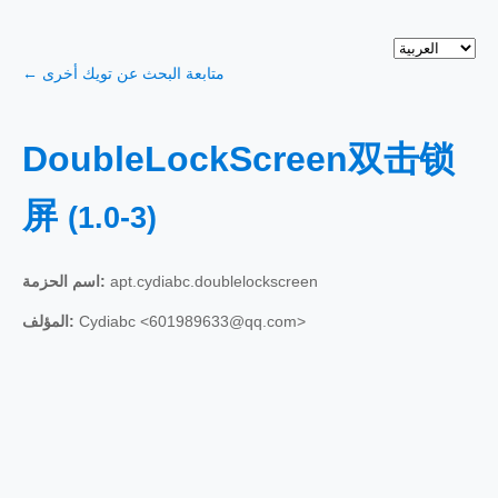
← متابعة البحث عن تويك أخرى
DoubleLockScreen双击锁
屏
(1.0-3)
اسم الحزمة:
apt.cydiabc.doublelockscreen
المؤلف:
Cydiabc <601989633@qq.com>