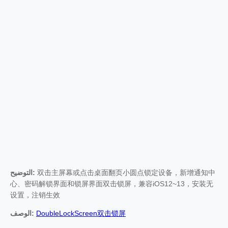
التوضيح:
双击主屏幕或点击桌面翻页小圆点锁定设备，新增通知中
心、密码解锁界面和锁屏界面双击锁屏，兼容iOS12~13，安装无
设置，注销生效
الوصف:
DoubleLockScreen双击锁屏