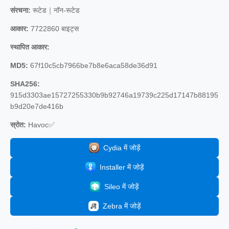
संरचना:
रूटेड｜नॉन-रूटेड
आकार:
7722860 बाइट्स
स्थापित आकार:
MD5:
67f10c5cb7966be7b8e6aca58de36d91
SHA256:
915d3303ae15727255330b9b92746a19739c225d17147b88195
b9d20e7de416b
स्रोत:
Havoc✅
Cydia में जोड़ें
Installer में जोड़ें
Sileo में जोड़ें
Zebra में जोड़ें