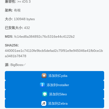
兼容性:
>= iOS 3
架构:
有根
大小:
130948 bytes
已安装大小:
432
MD5:
fc14ed8a384892c76c5316e44c4122b2
SHA256:
440001ee1c74110fe9bcb5defad2c75f91e9e945046e41fb0ce1b
a3481b78478
源:
BigBoss✅
添加到Cydia
添加到Installer
添加到Sileo
添加到Zebra