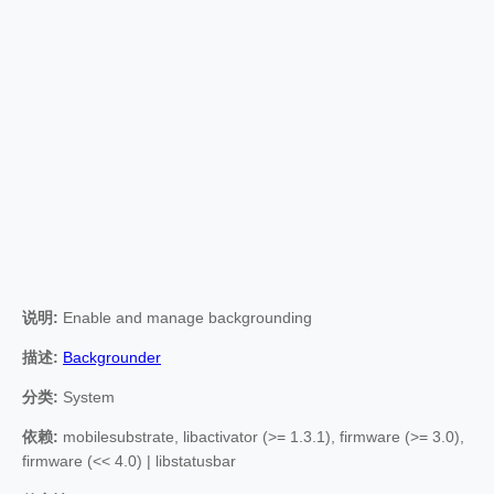
说明:
Enable and manage backgrounding
描述:
Backgrounder
分类:
System
依赖:
mobilesubstrate, libactivator (>= 1.3.1), firmware (>= 3.0),
firmware (<< 4.0) | libstatusbar