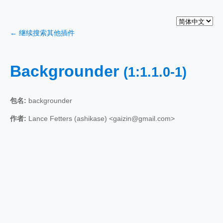
← 继续搜索其他插件
Backgrounder
(1:1.1.0-1)
包名:
backgrounder
作者:
Lance Fetters (ashikase) <gaizin@gmail.com>