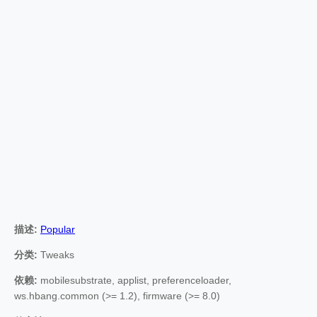
描述:
Popular
分类:
Tweaks
依赖:
mobilesubstrate, applist, preferenceloader,
ws.hbang.common (>= 1.2), firmware (>= 8.0)