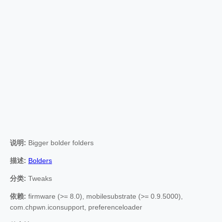
说明:
Bigger bolder folders
描述:
Bolders
分类:
Tweaks
依赖:
firmware (>= 8.0), mobilesubstrate (>= 0.9.5000),
com.chpwn.iconsupport, preferenceloader