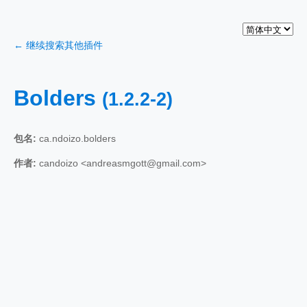
← 继续搜索其他插件
Bolders
(1.2.2-2)
包名:
ca.ndoizo.bolders
作者:
candoizo <andreasmgott@gmail.com>