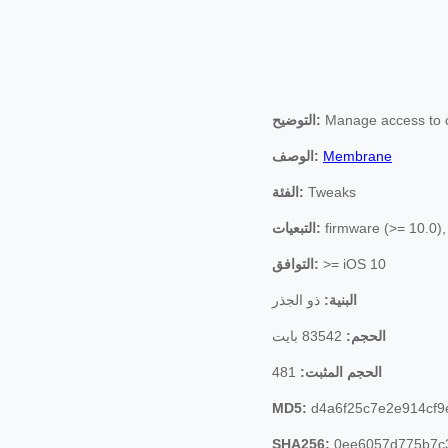
التوضيح:
Manage access to ce
الوصف:
Membrane
الفئة:
Tweaks
التبعيات:
firmware (>= 10.0),
التوافق:
>= iOS 10
البنية:
ذو الجذر
الحجم:
83542 بايت
481
الحجم المثبت:
MD5:
d4a6f25c7e2e914cf9
SHA256:
0ee6057d775b7c3