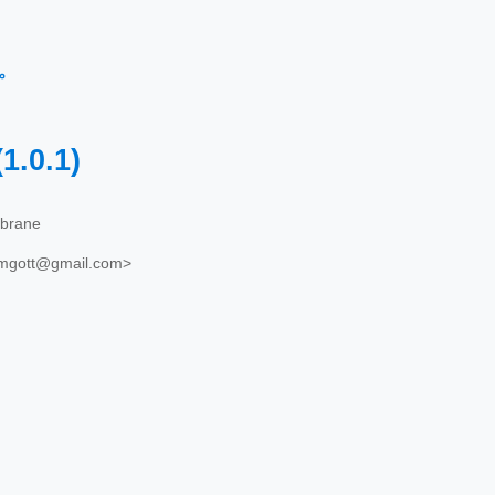
م
(1.0.1)
brane
mgott@gmail.com>