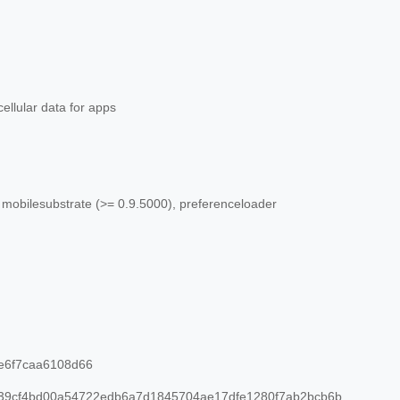
llular data for apps
 mobilesubstrate (>= 0.9.5000), preferenceloader
e6f7caa6108d66
9cf4bd00a54722edb6a7d1845704ae17dfe1280f7ab2bcb6b