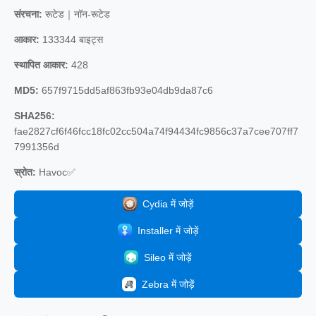
संरचना:
रूटेड｜नॉन-रूटेड
आकार:
133344 बाइट्स
स्थापित आकार:
428
MD5:
657f9715dd5af863fb93e04db9da87c6
SHA256:
fae2827cf6f46fcc18fc02cc504a74f94434fc9856c37a7cee707ff7
7991356d
स्रोत:
Havoc✅
Cydia में जोड़ें
Installer में जोड़ें
Sileo में जोड़ें
Zebra में जोड़ें