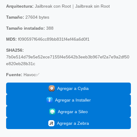
Arquitectura:
Jailbreak con Root｜Jailbreak sin Root
Tamaño:
27604 bytes
Tamaño instalado:
388
MD5:
f090597f646cc89bb831f4ef46a6d0f1
SHA256:
7b0e514d79e5e52ece7155f4e5642b3eeb3b967ef2a7e9a2df50
e820eb28b31c
Fuente:
Havoc✅
Agregar a Cydia
Agregar a Installer
Agregar a Sileo
Agregar a Zebra