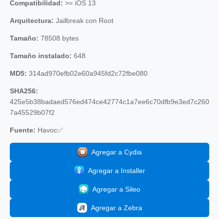
Compatibilidad:
>= iOS 13
Arquitectura:
Jailbreak con Root
Tamaño:
78508 bytes
Tamaño instalado:
648
MD5:
314ad970efb02e60a945fd2c72fbe080
SHA256:
425e5b38badaed576ed474ce42774c1a7ee6c70dfb9e3ed7c260
7a45529b07f2
Fuente:
Havoc✅
Agregar a Cydia
Agregar a Installer
Agregar a Sileo
Agregar a Zebra