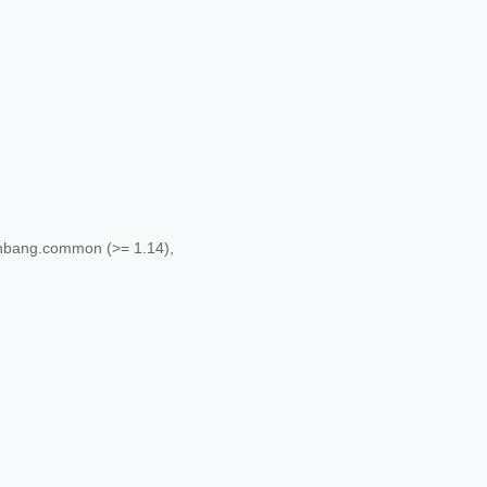
s.hbang.common (>= 1.14),