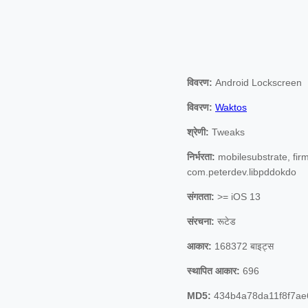
विवरण:
Android Lockscreen
विवरण:
Waktos
श्रेणी:
Tweaks
निर्भरता:
mobilesubstrate, fir
com.peterdev.libpddokdo
संगतता:
>= iOS 13
संरचना:
रूटेड
आकार:
168372 बाइट्स
स्थापित आकार:
696
MD5:
434b4a78da11f8f7ae