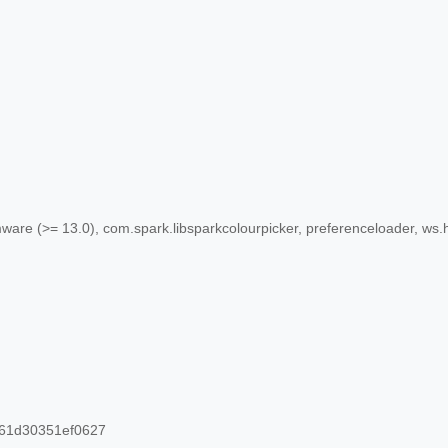
mware (>= 13.0), com.spark.libsparkcolourpicker, preferenceloader, w
61d30351ef0627