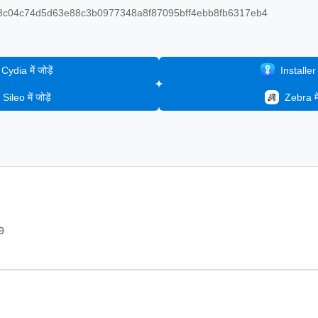
c04c74d5d63e88c3b0977348a8f87095bff4ebb8fb6317eb4
Cydia में जोड़ें
Installer मे
Sileo में जोड़ें
Zebra में 
9