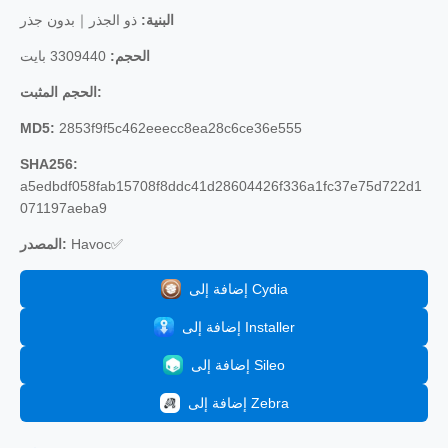
البنية:
ذو الجذر｜بدون جذر
الحجم:
3309440 بايت
الحجم المثبت:
MD5:
2853f9f5c462eeecc8ea28c6ce36e555
SHA256:
a5edbdf058fab15708f8ddc41d28604426f336a1fc37e75d722d1
071197aeba9
Havoc✅
المصدر:
إضافة إلى Cydia
إضافة إلى Installer
إضافة إلى Sileo
إضافة إلى Zebra