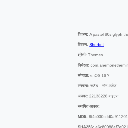
विवरण:
A pastel 80s glyph t
विवरण:
Sherbet
श्रेणी:
Themes
निर्भरता:
com.anemonethemin
संगतता:
≤ iOS 16 ?
संरचना:
रूटेड｜नॉन-रूटेड
आकार:
22138228 बाइट्स
स्थापित आकार:
MD5:
8f4c030cdd0a91120
SHA256:
e6c80088ef7e021