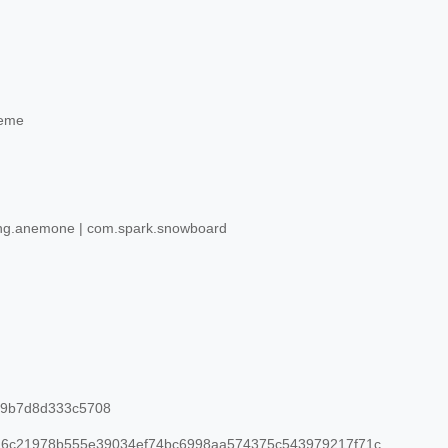
heme
g.anemone | com.spark.snowboard
19b7d8d333c5708
6c21978b555e39034ef74bc6998aa574375c543979217f71c