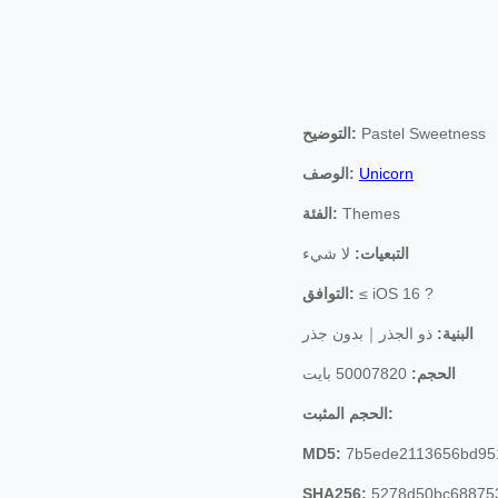
Pastel Sweetness
التوضيح:
Unicorn
الوصف:
Themes
الفئة:
التبعيات:
لا شيء
≤ iOS 16 ?
التوافق:
البنية:
ذو الجذر｜بدون جذر
الحجم:
50007820 بايت
الحجم المثبت:
MD5:
7b5ede2113656bd95
SHA256:
5278d50bc688753