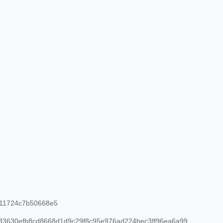
11724c7b50668e5
3630efb8cd8668d1d9c29f8c95e976ad224bec3ff96ea6a99