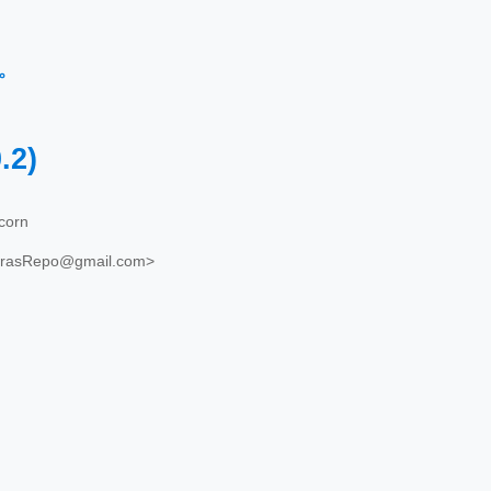
←
0.2)
corn
rasRepo@gmail.com>