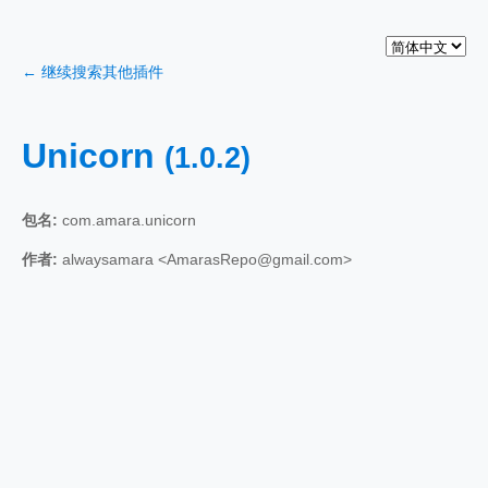
← 继续搜索其他插件
Unicorn
(1.0.2)
包名:
com.amara.unicorn
作者:
alwaysamara <AmarasRepo@gmail.com>