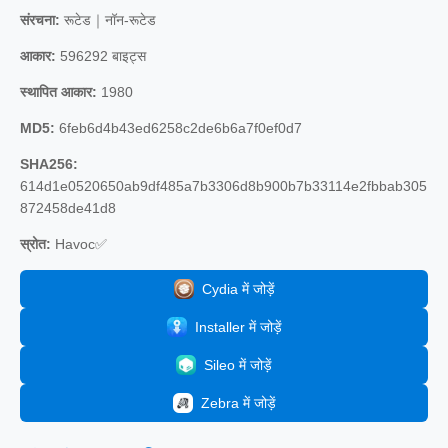
संरचना:
रूटेड｜नॉन-रूटेड
आकार:
596292 बाइट्स
स्थापित आकार:
1980
MD5:
6feb6d4b43ed6258c2de6b6a7f0ef0d7
SHA256:
614d1e0520650ab9df485a7b3306d8b900b7b33114e2fbbab305
872458de41d8
स्रोत:
Havoc✅
Cydia में जोड़ें
Installer में जोड़ें
Sileo में जोड़ें
Zebra में जोड़ें