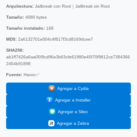
Arquitectura:
Jailbreak con Root｜Jailbreak sin Root
Tamaño:
4080 bytes
Tamaño instalado:
168
MD5:
2a6132701e004c4f817f3cd8169dcee7
SHA256:
ab1ff7426a6aa05f9cd96e3b63cfe61980e45f70f9812ce7384366
2454b91898
Fuente:
Havoc✅
Agregar a Cydia
Agregar a Installer
Agregar a Sileo
Agregar a Zebra