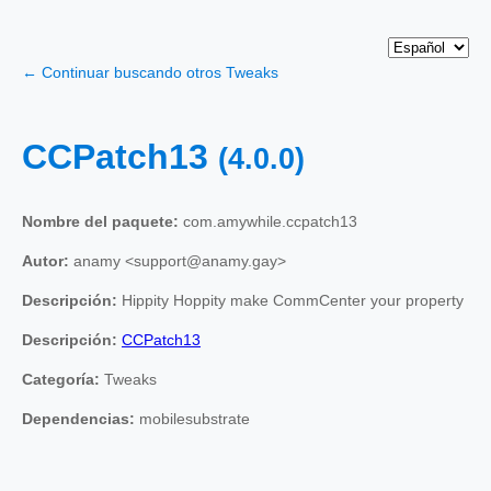
← Continuar buscando otros Tweaks
CCPatch13
(4.0.0)
Nombre del paquete:
com.amywhile.ccpatch13
Autor:
anamy <support@anamy.gay>
Descripción:
Hippity Hoppity make CommCenter your property
Descripción:
CCPatch13
Categoría:
Tweaks
Dependencias:
mobilesubstrate