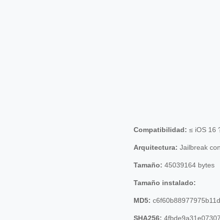
Compatibilidad:
≤ iOS 16 
Arquitectura:
Jailbreak co
Tamaño:
45039164 bytes
Tamaño instalado:
MD5:
c6f60b88977975b11d
SHA256:
4fbde9a31e07307