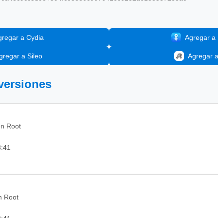
gregar a Cydia
Agregar a I
gregar a Sileo
Agregar 
 versiones
on Root
3:41
in Root