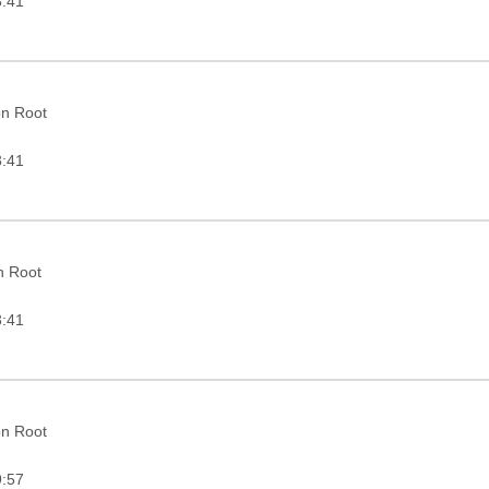
3:41
on Root
3:41
in Root
3:41
on Root
9:57