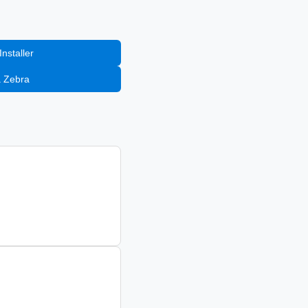
nstaller
a Zebra