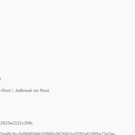
?
n Root｜Jailbreak sin Root
2623e2121c3f4b
0a48c9cc5d984594fc03880c067641bc0282a61885e72e3ac