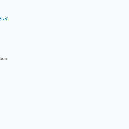
 रखें
aris