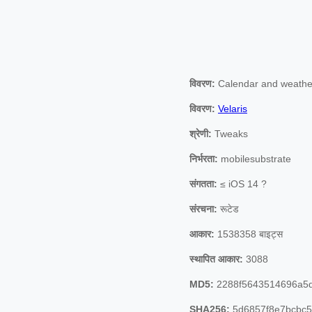
विवरण:
Calendar and weathe
विवरण:
Velaris
श्रेणी:
Tweaks
निर्भरता:
mobilesubstrate
संगतता:
≤ iOS 14 ?
संरचना:
रूटेड
आकार:
1538358 बाइट्स
स्थापित आकार:
3088
MD5:
2288f5643514696a5
SHA256:
5d6857f8e7bcbc5