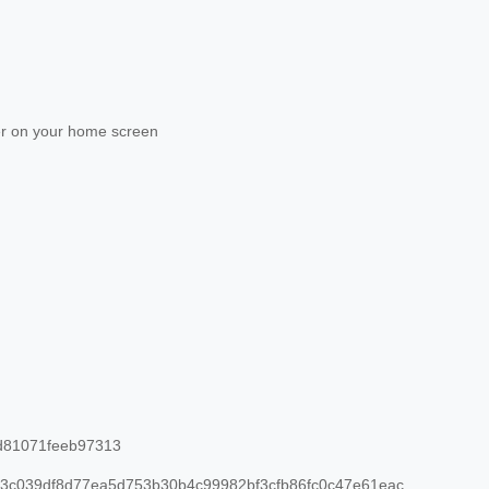
r on your home screen
d81071feeb97313
3c039df8d77ea5d753b30b4c99982bf3cfb86fc0c47e61eac