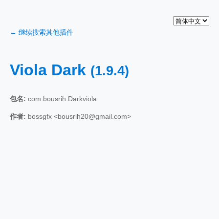
← 继续搜索其他插件
Viola Dark
(1.9.4)
包名:
com.bousrih.Darkviola
作者:
bossgfx <bousrih20@gmail.com>