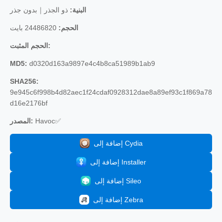
البنية:
ذو الجذر｜بدون جذر
الحجم:
24486820 بايت
الحجم المثبت:
MD5:
d0320d163a9897e4c4b8ca51989b1ab9
SHA256:
9e945c6f998b4d82aec1f24cdaf0928312dae8a89ef93c1f869a78
d16e2176bf
Havoc✅
المصدر:
إضافة إلى Cydia
إضافة إلى Installer
إضافة إلى Sileo
إضافة إلى Zebra