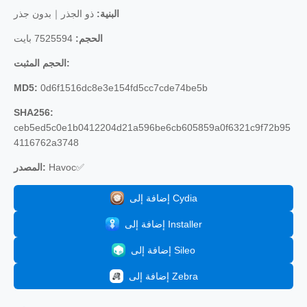
البنية:
ذو الجذر｜بدون جذر
الحجم:
7525594 بايت
الحجم المثبت:
MD5:
0d6f1516dc8e3e154fd5cc7cde74be5b
SHA256:
ceb5ed5c0e1b0412204d21a596be6cb605859a0f6321c9f72b95
4116762a3748
Havoc✅
المصدر:
إضافة إلى Cydia
إضافة إلى Installer
إضافة إلى Sileo
إضافة إلى Zebra