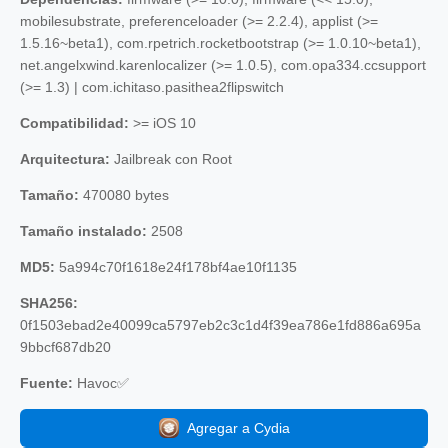
mobilesubstrate, preferenceloader (>= 2.2.4), applist (>=
1.5.16~beta1), com.rpetrich.rocketbootstrap (>= 1.0.10~beta1),
net.angelxwind.karenlocalizer (>= 1.0.5), com.opa334.ccsupport
(>= 1.3) | com.ichitaso.pasithea2flipswitch
Compatibilidad:
>= iOS 10
Arquitectura:
Jailbreak con Root
Tamaño:
470080 bytes
Tamaño instalado:
2508
MD5:
5a994c70f1618e24f178bf4ae10f1135
SHA256:
0f1503ebad2e40099ca5797eb2c3c1d4f39ea786e1fd886a695a
9bbcf687db20
Fuente:
Havoc✅
Agregar a Cydia