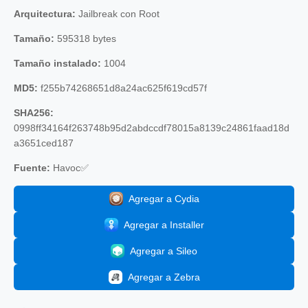
Arquitectura:
Jailbreak con Root
Tamaño:
595318 bytes
Tamaño instalado:
1004
MD5:
f255b74268651d8a24ac625f619cd57f
SHA256:
0998ff34164f263748b95d2abdccdf78015a8139c24861faad18d
a3651ced187
Fuente:
Havoc✅
Agregar a Cydia
Agregar a Installer
Agregar a Sileo
Agregar a Zebra