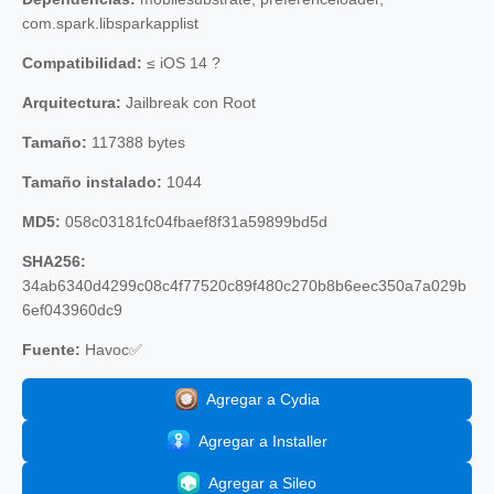
com.spark.libsparkapplist
Compatibilidad:
≤ iOS 14 ?
Arquitectura:
Jailbreak con Root
Tamaño:
117388 bytes
Tamaño instalado:
1044
MD5:
058c03181fc04fbaef8f31a59899bd5d
SHA256:
34ab6340d4299c08c4f77520c89f480c270b8b6eec350a7a029b
6ef043960dc9
Fuente:
Havoc✅
Agregar a Cydia
Agregar a Installer
Agregar a Sileo