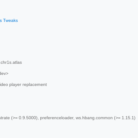
os Tweaks
chr1s.atlas
dev>
video player replacement
trate (>= 0.9.5000), preferenceloader, ws.hbang.common (>= 1.15.1)