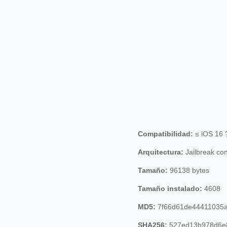
Compatibilidad:
≤ iOS 16 
Arquitectura:
Jailbreak co
Tamaño:
96138 bytes
Tamaño instalado:
4608
MD5:
7f66d61de44411035a
SHA256:
527ed13b978d6e8