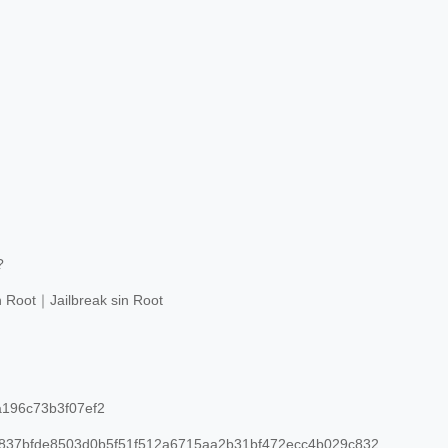
?
n Root｜Jailbreak sin Root
196c73b3f07ef2
37bfde8503d0b5f51f512a6715aa2b31bf472ecc4b029c832