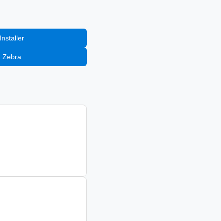
nstaller
a Zebra