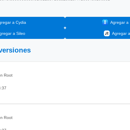
gregar a Cydia
Agregar a I
gregar a Sileo
Agregar 
 versiones
on Root
3:37
on Root