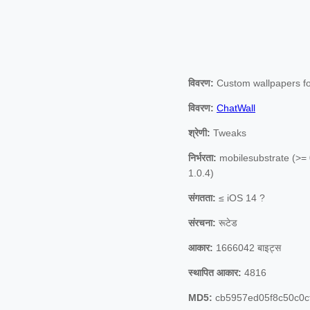
विवरण:
Custom wallpapers f
विवरण:
ChatWall
श्रेणी:
Tweaks
निर्भरता:
mobilesubstrate (>= 
1.0.4)
संगतता:
≤ iOS 14 ?
संरचना:
रूटेड
आकार:
1666042 बाइट्स
स्थापित आकार:
4816
MD5:
cb5957ed05f8c50c0c