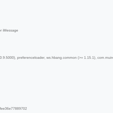
or iMessage
0.9.5000), preferenceloader, ws.hbang.common (>= 1.15.1), com.muir
fee36e77889702