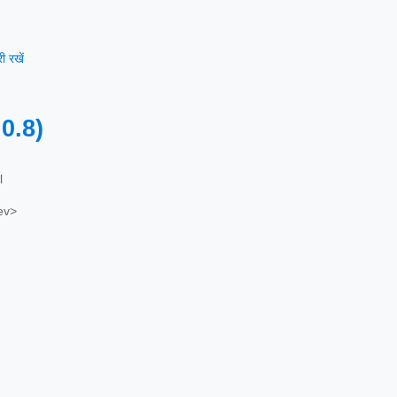
 रखें
.0.8)
l
ev>