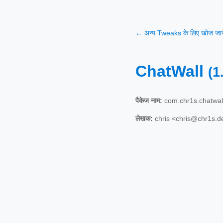
← अन्य Tweaks के लिए खोज जारी
ChatWall
(1
पैकेज नाम:
com.chr1s.chatwal
लेखक:
chris <chris@chr1s.d