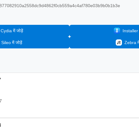
877082910a2558dc9d4862f0cb559a4c4af780e03b9b0b1b3e
Cydia में जोड़ें
Installer मे
Sileo में जोड़ें
Zebra में 
7
7
8