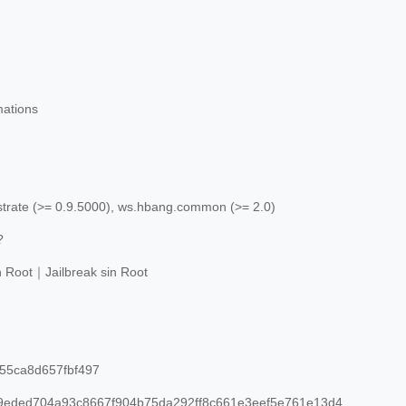
mations
trate (>= 0.9.5000), ws.hbang.common (>= 2.0)
?
n Root｜Jailbreak sin Root
55ca8d657fbf497
eded704a93c8667f904b75da292ff8c661e3eef5e761e13d4