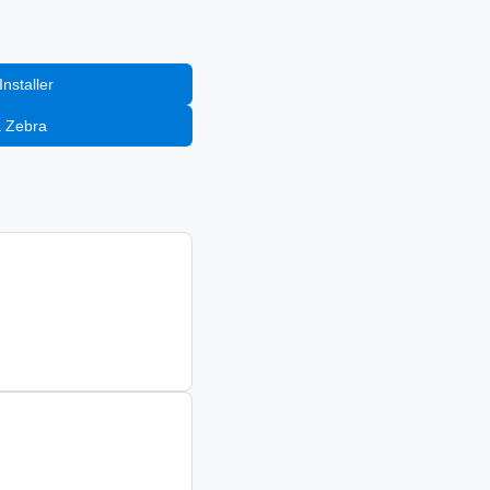
nstaller
a Zebra