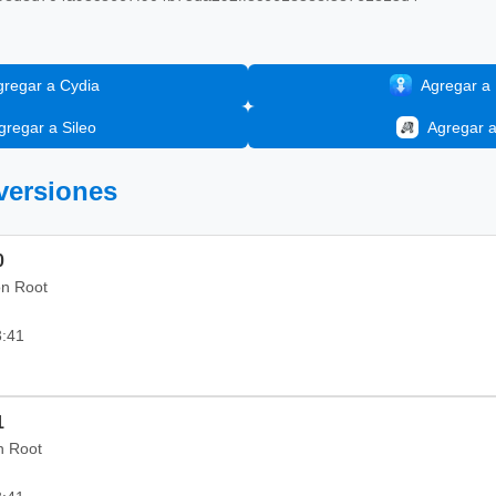
gregar a Cydia
Agregar a I
gregar a Sileo
Agregar 
 versiones
0
on Root
3:41
1
in Root