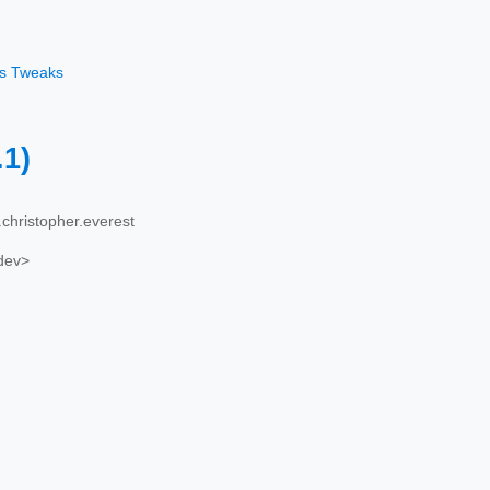
os Tweaks
.1)
christopher.everest
dev>