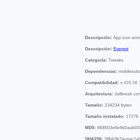
Descripción:
App icon ani
Descripción:
Everest
Categoría:
Tweaks
Dependencias:
mobilesubs
Compatibilidad:
≤ iOS 16 
Arquitectura:
Jailbreak co
Tamaño:
234234 bytes
Tamaño instalado:
17276
MD5:
868503e6e9d2aab03
SHA256:
38bb3b7eceac1a9