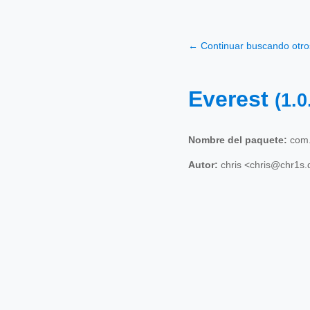
← Continuar buscando otr
Everest
(1.0
Nombre del paquete:
com.
Autor:
chris <chris@chr1s.