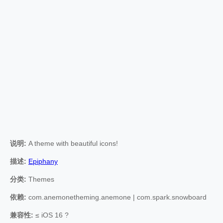
说明:
A theme with beautiful icons!
描述:
Epiphany
分类:
Themes
依赖:
com.anemonetheming.anemone | com.spark.snowboard
兼容性:
≤ iOS 16 ?