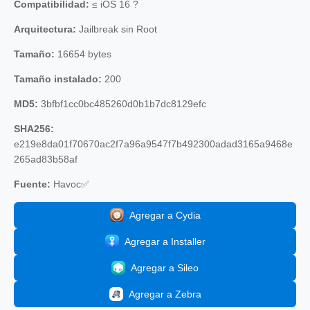
Compatibilidad:
≤ iOS 16 ?
Arquitectura:
Jailbreak sin Root
Tamaño:
16654 bytes
Tamaño instalado:
200
MD5:
3bfbf1cc0bc485260d0b1b7dc8129efc
SHA256:
e219e8da01f70670ac2f7a96a9547f7b492300adad3165a9468e
265ad83b58af
Fuente:
Havoc✅
Agregar a Cydia
Agregar a Installer
Agregar a Sileo
Agregar a Zebra