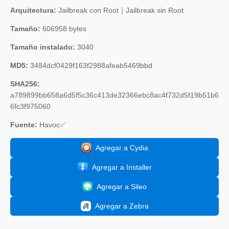
Arquitectura:
Jailbreak con Root｜Jailbreak sin Root
Tamaño:
606958 bytes
Tamaño instalado:
3040
MD5:
3484dcf0429f163f2988afeab5469bbd
SHA256:
a789899bb658a6d5f5c36c413de32366ebc8ac4f732d5f19b51b6
6fc3f975060
Fuente:
Havoc✅
Agregar a Cydia
Agregar a Installer
Agregar a Sileo
Agregar a Zebra