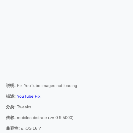
说明:
Fix YouTube images not loading
描述:
YouTube Fix
分类:
Tweaks
依赖:
mobilesubstrate (>= 0.9.5000)
兼容性:
≤ iOS 16 ?