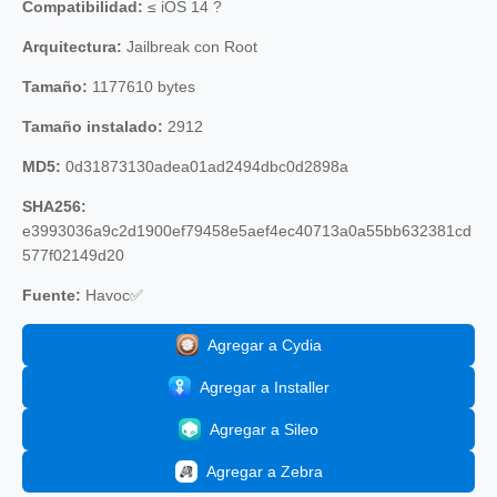
Compatibilidad:
≤ iOS 14 ?
Arquitectura:
Jailbreak con Root
Tamaño:
1177610 bytes
Tamaño instalado:
2912
MD5:
0d31873130adea01ad2494dbc0d2898a
SHA256:
e3993036a9c2d1900ef79458e5aef4ec40713a0a55bb632381cd
577f02149d20
Fuente:
Havoc✅
Agregar a Cydia
Agregar a Installer
Agregar a Sileo
Agregar a Zebra