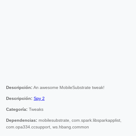
Descripción:
An awesome MobileSubstrate tweak!
Descripción:
Spy 2
Categoría:
Tweaks
Dependencias:
mobilesubstrate, com.spark.libsparkapplist,
com.opa334.ccsupport, ws.hbang.common