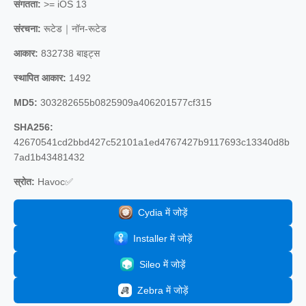
संगतता:
>= iOS 13
संरचना:
रूटेड｜नॉन-रूटेड
आकार:
832738 बाइट्स
स्थापित आकार:
1492
MD5:
303282655b0825909a406201577cf315
SHA256:
42670541cd2bbd427c52101a1ed4767427b9117693c13340d8b
7ad1b43481432
स्रोत:
Havoc✅
Cydia में जोड़ें
Installer में जोड़ें
Sileo में जोड़ें
Zebra में जोड़ें