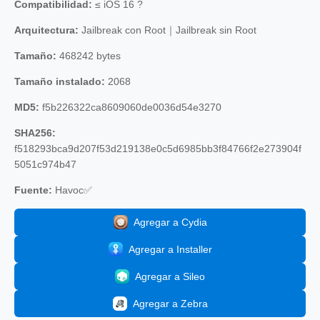
Compatibilidad:
≤ iOS 16 ?
Arquitectura:
Jailbreak con Root｜Jailbreak sin Root
Tamaño:
468242 bytes
Tamaño instalado:
2068
MD5:
f5b226322ca8609060de0036d54e3270
SHA256:
f518293bca9d207f53d219138e0c5d6985bb3f84766f2e273904f
5051c974b47
Fuente:
Havoc✅
Agregar a Cydia
Agregar a Installer
Agregar a Sileo
Agregar a Zebra