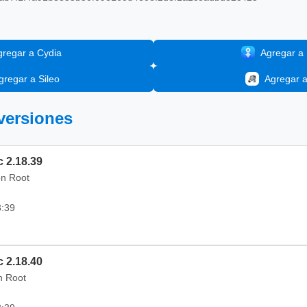
gregar a Cydia
Agregar a I
gregar a Sileo
Agregar 
 versiones
c 2.18.39
on Root
3:39
c 2.18.40
in Root