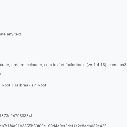
ate any text
rate, preferenceloader, com.foxfort.foxforttools (>= 1.4.16), com.opa334
?
n Root｜Jailbreak sin Root
1873e247036354f
b7f1f4a91b3855b50f09e160d4e0ef2def1a2c8adbd82c425