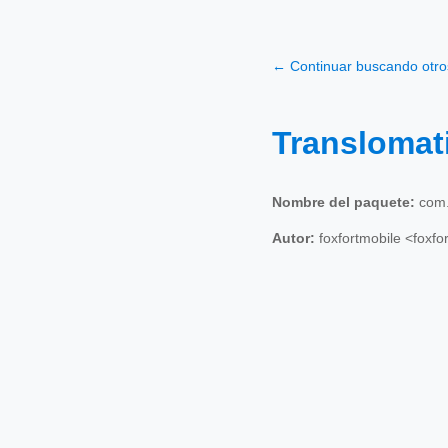
← Continuar buscando otr
Translomat
Nombre del paquete:
com.f
Autor:
foxfortmobile <foxf