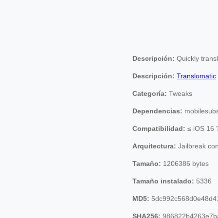
Descripción:
Quickly transl
Descripción:
Translomatic
Categoría:
Tweaks
Dependencias:
mobilesubst
Compatibilidad:
≤ iOS 16 
Arquitectura:
Jailbreak co
Tamaño:
1206386 bytes
Tamaño instalado:
5336
MD5:
5dc992c568d0e48d4
SHA256:
986822b4263e7ba