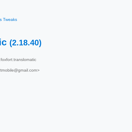
os Tweaks
ic
(2.18.40)
oxfort.translomatic
ortmobile@gmail.com>