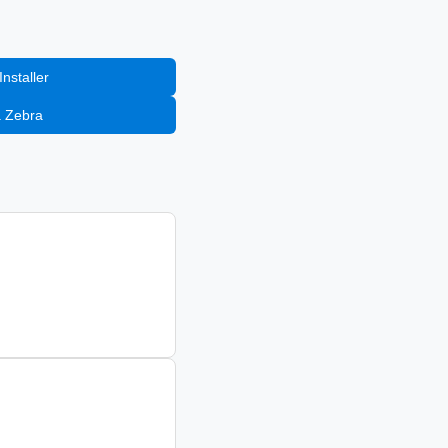
nstaller
a Zebra