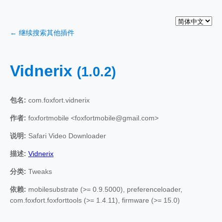
← 继续搜索其他插件
Vidnerix
(1.0.2)
包名:
com.foxfort.vidnerix
作者:
foxfortmobile <foxfortmobile@gmail.com>
说明:
Safari Video Downloader
描述:
Vidnerix
分类:
Tweaks
依赖:
mobilesubstrate (>= 0.9.5000), preferenceloader,
com.foxfort.foxforttools (>= 1.4.11), firmware (>= 15.0)