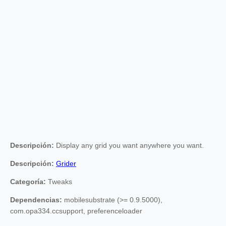
Descripción:
Display any grid you want anywhere you want.
Descripción:
Grider
Categoría:
Tweaks
Dependencias:
mobilesubstrate (>= 0.9.5000),
com.opa334.ccsupport, preferenceloader