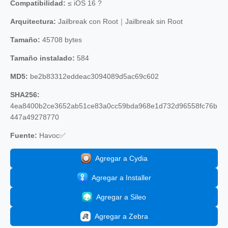
Compatibilidad:
≤ iOS 16 ?
Arquitectura:
Jailbreak con Root｜Jailbreak sin Root
Tamaño:
45708 bytes
Tamaño instalado:
584
MD5:
be2b83312eddeac3094089d5ac69c602
SHA256:
4ea8400b2ce3652ab51ce83a0cc59bda968e1d732d96558fc76b
447a49278770
Fuente:
Havoc✅
Agregar a Cydia
Agregar a Installer
Agregar a Sileo
Agregar a Zebra