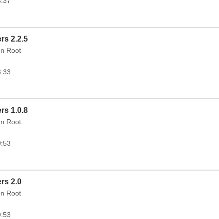
3:37
rs 2.2.5
on Root
3:33
rs 1.0.8
on Root
9:53
rs 2.0
on Root
9:53