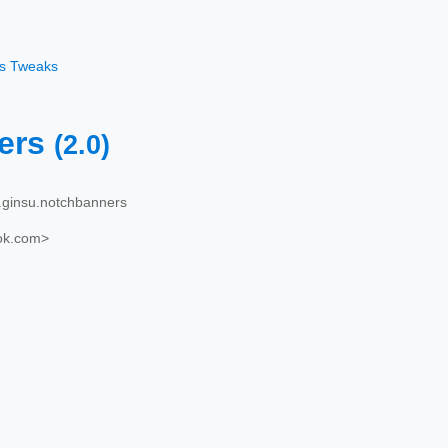
os Tweaks
ers
(2.0)
ginsu.notchbanners
ok.com>