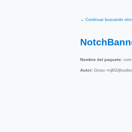
← Continuar buscando otr
NotchBann
Nombre del paquete:
com.
Autor:
Ginsu <njl02@outlo