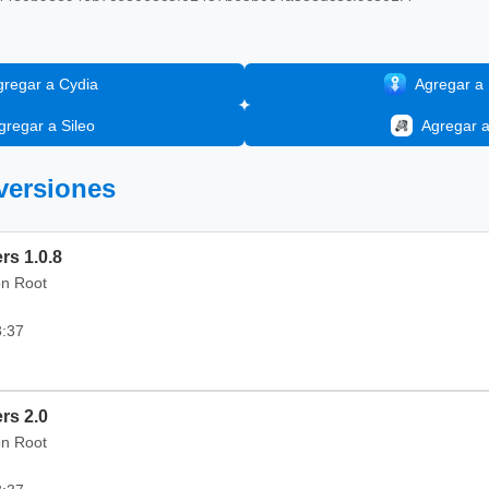
gregar a Cydia
Agregar a I
gregar a Sileo
Agregar 
 versiones
rs 1.0.8
on Root
3:37
rs 2.0
on Root