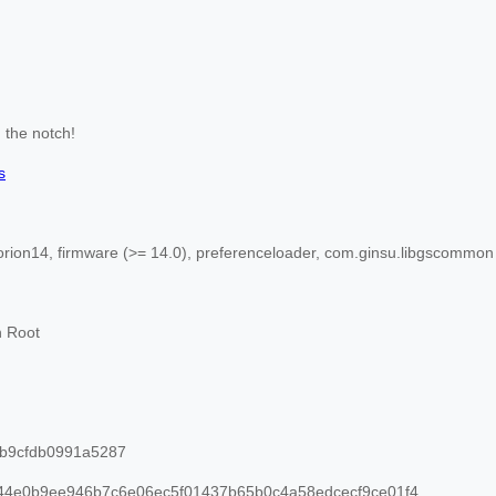
the notch!
s
orion14, firmware (>= 14.0), preferenceloader, com.ginsu.libgscommon
n Root
b9cfdb0991a5287
4e0b9ee946b7c6e06ec5f01437b65b0c4a58edcecf9ce01f4