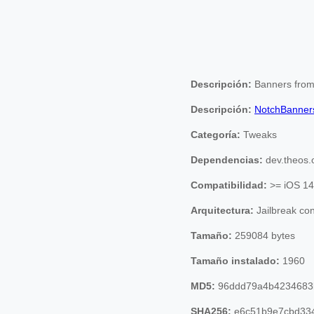
Descripción:
Banners from 
Descripción:
NotchBanner
Categoría:
Tweaks
Dependencias:
dev.theos.
Compatibilidad:
>= iOS 14
Arquitectura:
Jailbreak co
Tamaño:
259084 bytes
Tamaño instalado:
1960
MD5:
96ddd79a4b4234683
SHA256:
e6c51b9e7cbd334