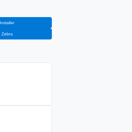
nstaller
a Zebra