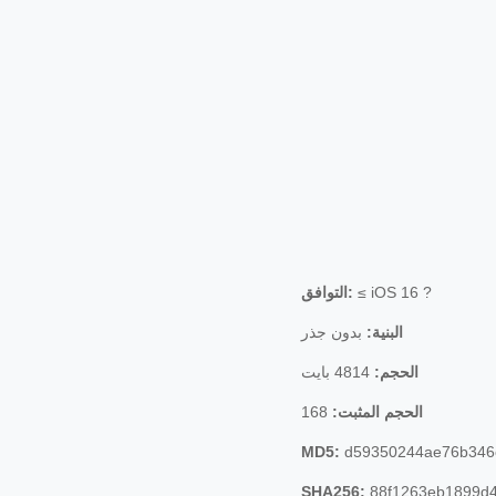
≤ iOS 16 ?
التوافق:
البنية:
بدون جذر
الحجم:
4814 بايت
الحجم المثبت:
168
MD5:
d59350244ae76b346
SHA256:
88f1263eb1899d4