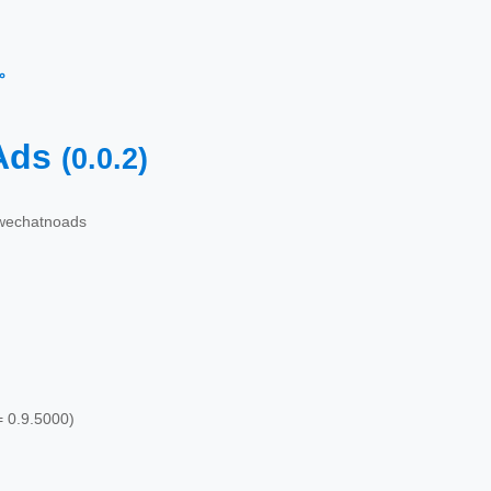
←
Ads
(0.0.2)
wechatnoads
= 0.9.5000)