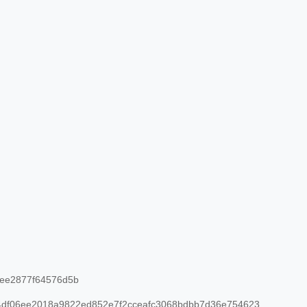
ee2877f64576d5b
df06ee2018a9822ed852e7f2cceafc3068bdbb7d36e754623