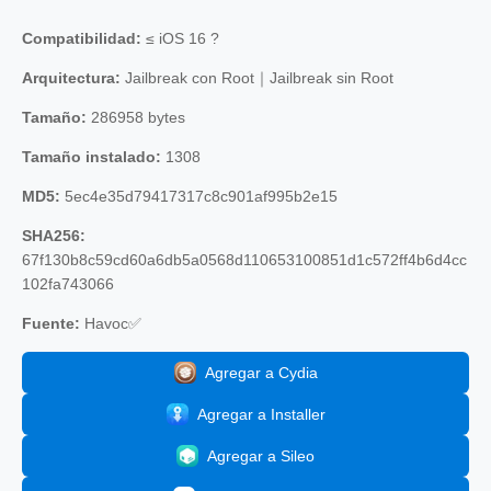
Compatibilidad:
≤ iOS 16 ?
Arquitectura:
Jailbreak con Root｜Jailbreak sin Root
Tamaño:
286958 bytes
Tamaño instalado:
1308
MD5:
5ec4e35d79417317c8c901af995b2e15
SHA256:
67f130b8c59cd60a6db5a0568d110653100851d1c572ff4b6d4cc
102fa743066
Fuente:
Havoc✅
Agregar a Cydia
Agregar a Installer
Agregar a Sileo