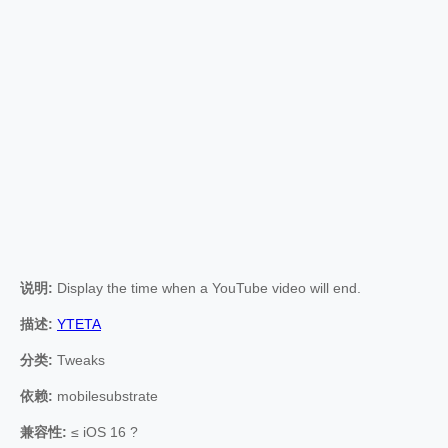
说明:
Display the time when a YouTube video will end.
描述:
YTETA
分类:
Tweaks
依赖:
mobilesubstrate
兼容性:
≤ iOS 16 ?