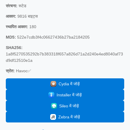
संरचना:
रूटेड
आकार:
9816 बाइट्स
स्थापित आकार:
180
MD5:
522e7cdb3f4c06627436b27ba2184205
SHA256:
1a8f5270535292b7b383318f657a826d71a2d240e4ed8040af73
d9df12510e1a
स्रोत:
Havoc✅
Cydia में जोड़ें
Installer में जोड़ें
Sileo में जोड़ें
Zebra में जोड़ें