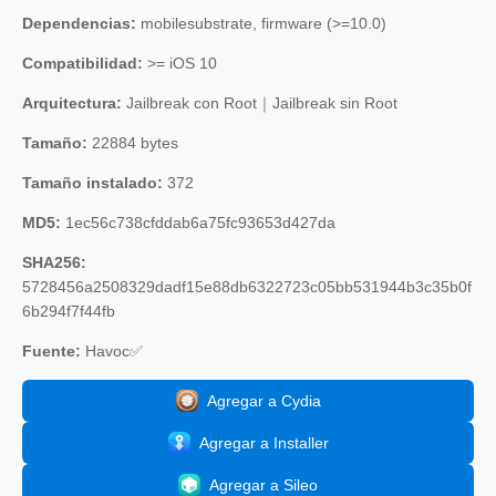
Dependencias:
mobilesubstrate, firmware (>=10.0)
Compatibilidad:
>= iOS 10
Arquitectura:
Jailbreak con Root｜Jailbreak sin Root
Tamaño:
22884 bytes
Tamaño instalado:
372
MD5:
1ec56c738cfddab6a75fc93653d427da
SHA256:
5728456a2508329dadf15e88db6322723c05bb531944b3c35b0f
6b294f7f44fb
Fuente:
Havoc✅
Agregar a Cydia
Agregar a Installer
Agregar a Sileo