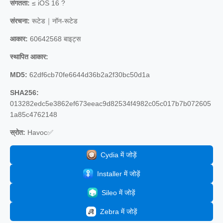
संगतता:
≤ iOS 16 ?
संरचना:
रूटेड｜नॉन-रूटेड
आकार:
60642568 बाइट्स
स्थापित आकार:
MD5:
62df6cb70fe6644d36b2a2f30bc50d1a
SHA256:
013282edc5e3862ef673eeac9d82534f4982c05c017b7b072605
1a85c4762148
स्रोत:
Havoc✅
Cydia में जोड़ें
Installer में जोड़ें
Sileo में जोड़ें
Zebra में जोड़ें