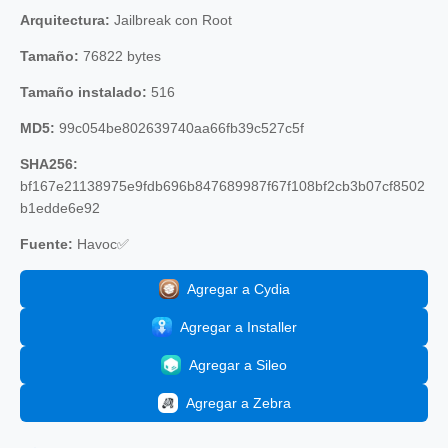
Arquitectura:
Jailbreak con Root
Tamaño:
76822 bytes
Tamaño instalado:
516
MD5:
99c054be802639740aa66fb39c527c5f
SHA256:
bf167e21138975e9fdb696b847689987f67f108bf2cb3b07cf8502
b1edde6e92
Fuente:
Havoc✅
Agregar a Cydia
Agregar a Installer
Agregar a Sileo
Agregar a Zebra