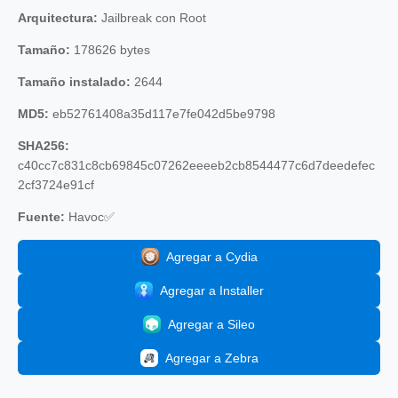
Arquitectura:
Jailbreak con Root
Tamaño:
178626 bytes
Tamaño instalado:
2644
MD5:
eb52761408a35d117e7fe042d5be9798
SHA256:
c40cc7c831c8cb69845c07262eeeeb2cb8544477c6d7deedefec
2cf3724e91cf
Fuente:
Havoc✅
Agregar a Cydia
Agregar a Installer
Agregar a Sileo
Agregar a Zebra