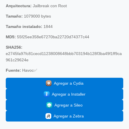
Arquitectura:
Jailbreak con Root
Tamaño:
1079000 bytes
Tamaño instalado:
1844
MD5:
55f25ee358e67270ba22720d74377c44
SHA256:
e2745fa97fc81cecd11238008648bbb703194b128f3ba49f1ff9ca
961c29624e
Fuente:
Havoc✅
Agregar a Cydia
Agregar a Installer
Agregar a Sileo
Agregar a Zebra